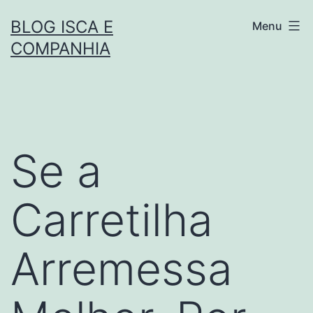
Pular
BLOG ISCA E
Menu
para
COMPANHIA
o
conteúdo
Se a
Carretilha
Arremessa