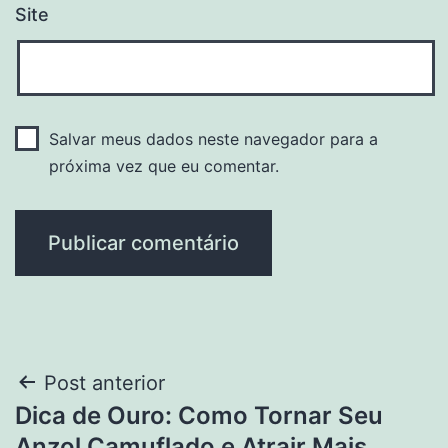
Site
Salvar meus dados neste navegador para a
próxima vez que eu comentar.
Navegação
Post anterior
Dica de Ouro: Como Tornar Seu
de
Anzol Camuflado e Atrair Mais