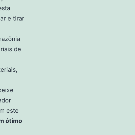
esta
r e tirar
mazônia
iais de
riais,
peixe
ador
om este
um ótimo