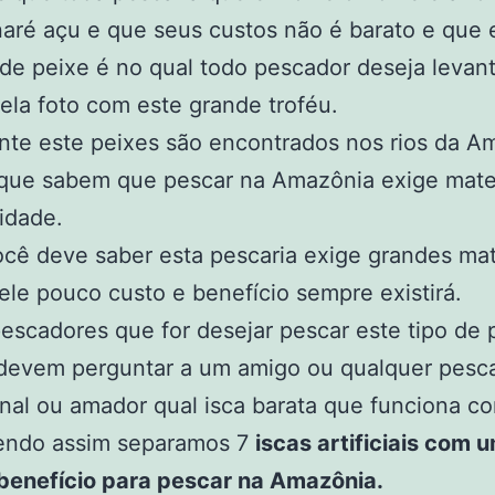
aré açu e que seus custos não é barato e que 
de peixe é no qual todo pescador deseja levanta
ela foto com este grande troféu.
te este peixes são encontrados nos rios da A
 que sabem que pescar na Amazônia exige mater
lidade.
ê deve saber esta pescaria exige grandes mate
le pouco custo e benefício sempre existirá.
escadores que for desejar pescar este tipo de 
devem perguntar a um amigo ou qualquer pesc
onal ou amador qual isca barata que funciona c
sendo assim separamos 7
iscas artificiais com 
 benefício para pescar na Amazônia.