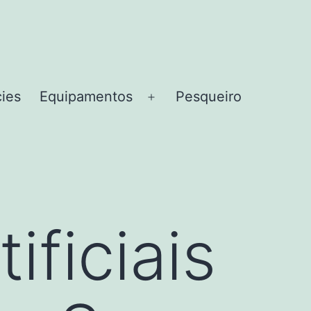
cies
Equipamentos
Pesqueiro
Abrir
menu
ificiais