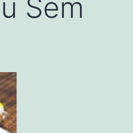
çu Sem