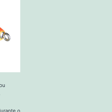
ou
s
durante o