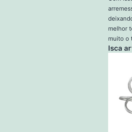
arremes
deixand
melhor t
muito o 
Isca a