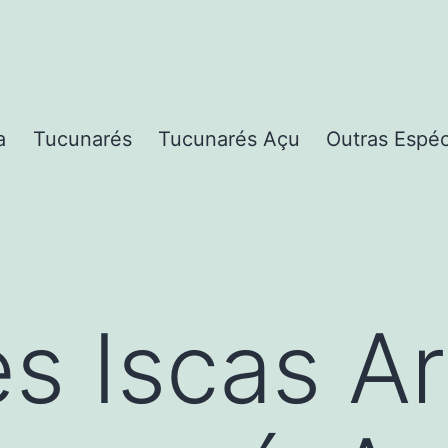
a
Tucunarés
Tucunarés Açu
Outras Espé
 Iscas Art