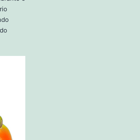
rio
ndo
ndo