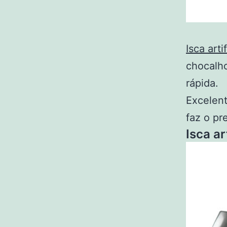
Isca artif
chocalho
rápida.
Excelent
faz o pr
Isca ar