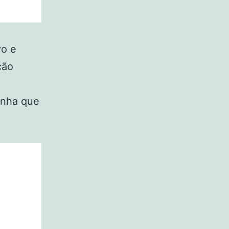
vo e
ção
binha que