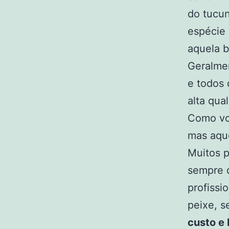
do tucun
espécie 
aquela b
Geralmen
e todos
alta qua
Como voc
mas aque
Muitos p
sempre 
profissi
peixe, 
custo e