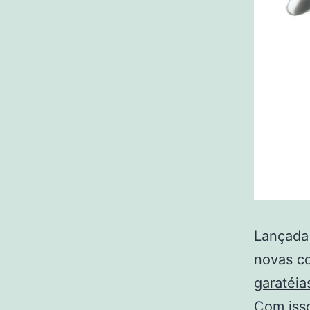
Lançada
novas co
garatéia
Com isso