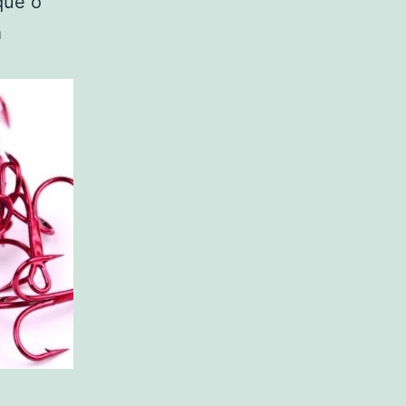
que o
a