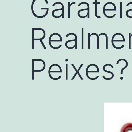
Garatéi
Realmen
Peixes?