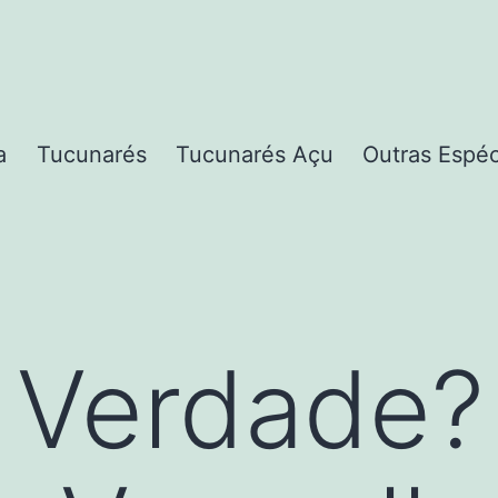
a
Tucunarés
Tucunarés Açu
Outras Espé
 Verdade?