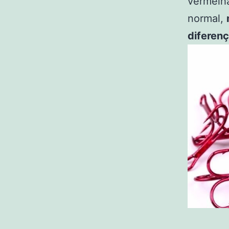
vermelha
normal,
diferen