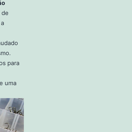
ão
s de
 a
 mudado
smo.
os para
ne uma