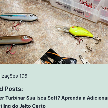
lizações
196
d Posts:
r Turbinar Sua Isca Soft? Aprenda a Adiciona
tling do Jeito Certo