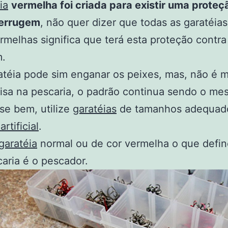
ia
vermelha foi criada para existir uma proteç
ferrugem
, não quer dizer que todas as garatéia
rmelhas significa que terá esta proteção contra
m.
atéia pode sim enganar os peixes, mas, não é
isa na pescaria, o padrão continua sendo o me
se bem, utilize
garatéias
de tamanhos adequad
artificial
.
garatéia
normal ou de cor vermelha o que defi
aria é o pescador.