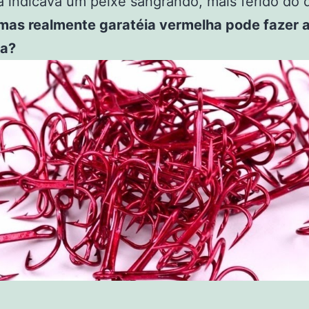
 indicava um peixe sangrando, mais ferido do 
mas realmente garatéia vermelha pode fazer 
ça?