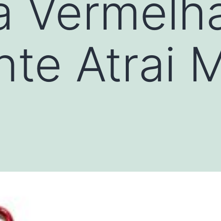
a Vermelh
te Atrai 