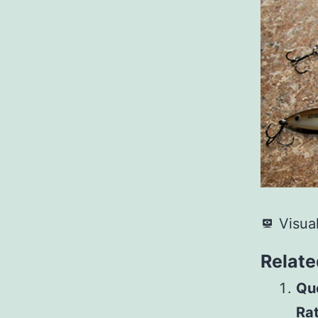
Visua
Relate
Que
Rat