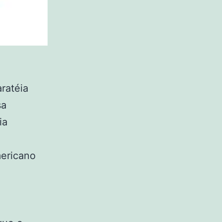
ratéia
sa
ia
ericano