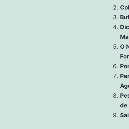
Co
Buf
Dic
Ma
O 
For
Po
Par
Ag
Pes
de
Sa