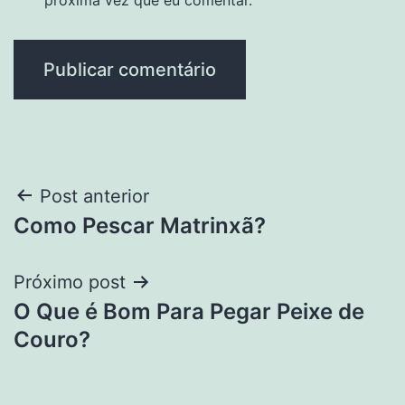
Navegação
Post anterior
Como Pescar Matrinxã?
de
Post
Próximo post
O Que é Bom Para Pegar Peixe de
Couro?