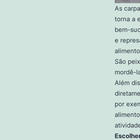
As carpa
torna a 
bem-suce
e repres
alimento
São peix
mordê-l
Além dis
diretame
por exe
alimento
atividad
Escolhe