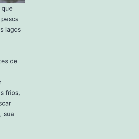
o que
a pesca
s lagos
tes de
m
 frios,
scar
, sua