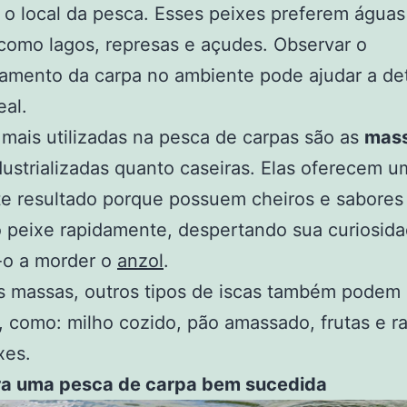
 o local da pesca. Esses peixes preferem águas
como lagos, represas e açudes. Observar o
amento da carpa no ambiente pode ajudar a de
eal.
 mais utilizadas na pesca de carpas são as
mas
dustrializadas quanto caseiras. Elas oferecem u
e resultado porque possuem cheiros e sabores
 peixe rapidamente, despertando sua curiosid
-o a morder o
anzol
.
s massas, outros tipos de iscas também podem 
, como: milho cozido, pão amassado, frutas e r
xes.
ra uma pesca de carpa bem sucedida