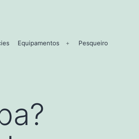
cies
Equipamentos
Pesqueiro
Abrir
menu
pa?