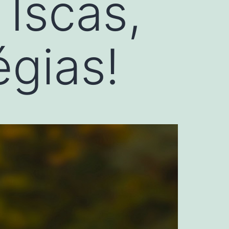
Iscas,
égias!