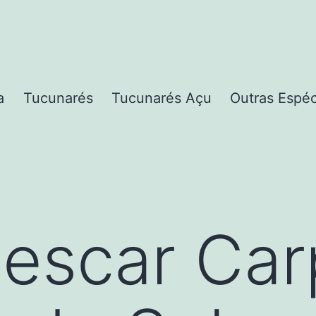
a
Tucunarés
Tucunarés Açu
Outras Espé
escar Car