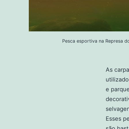
Pesca esportiva na Represa do
As carp
utilizad
e parque
decorati
selvage
Esses pe
são bast