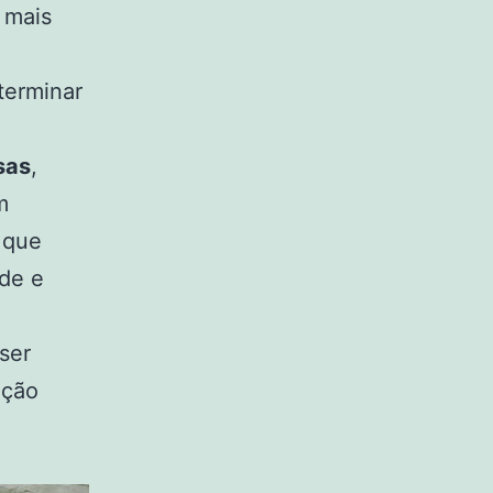
 mais
terminar
sas
,
m
 que
ade e
ser
ação