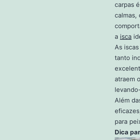
carpas é
calmas, 
comport
a
isca
id
As iscas
tanto in
excelent
atraem o
levando
Além da
eficazes
para pei
Dica pa