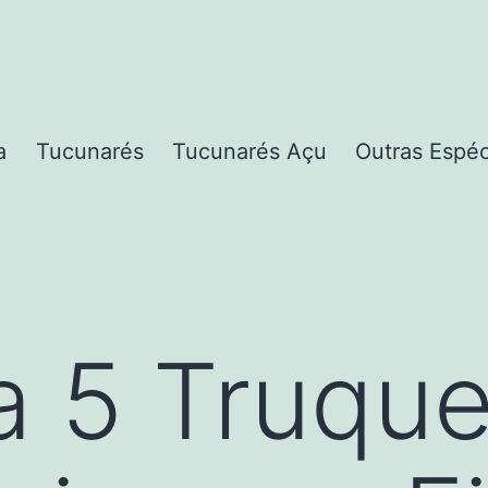
a
Tucunarés
Tucunarés Açu
Outras Espé
a 5 Truqu