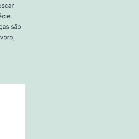
escar
écie.
ças são
voro,