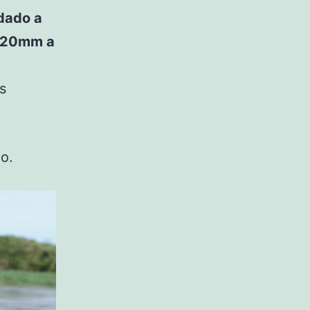
dado a
0,20mm a
s
o.