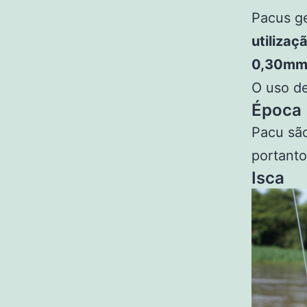
Pacus g
utiliza
0,30m
O uso de
Época
Pacu são
portant
Isca