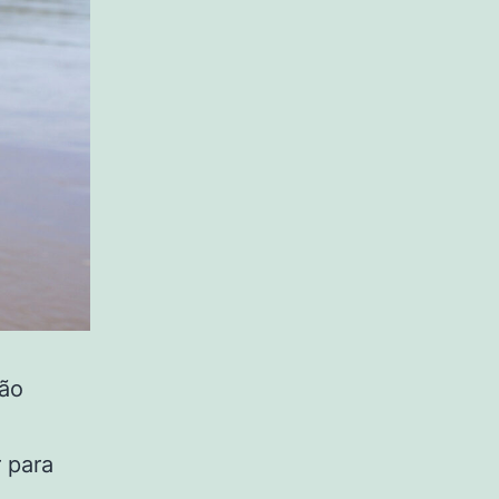
tão
 para