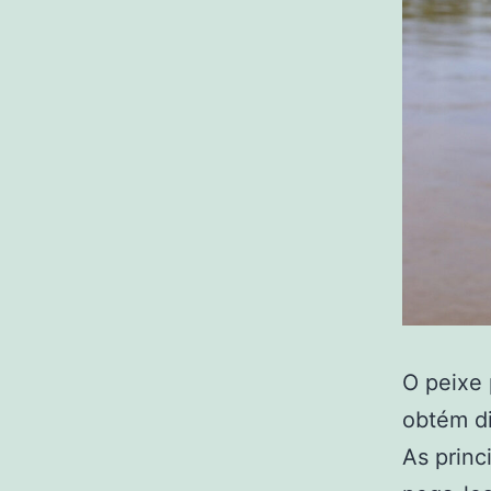
O peixe 
obtém di
As princ