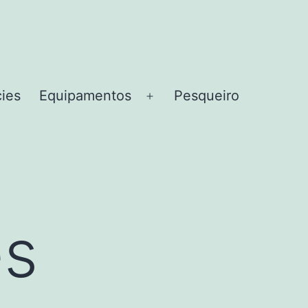
cies
Equipamentos
Pesqueiro
Abrir
menu
es